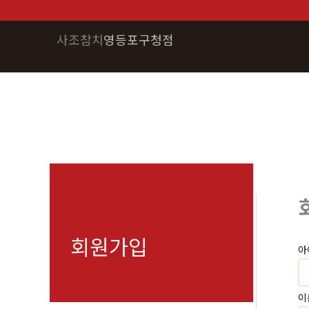
콘
텐
사조참치
영등포구청점
츠
로
건
너
뛰
기
회원가입
아
이