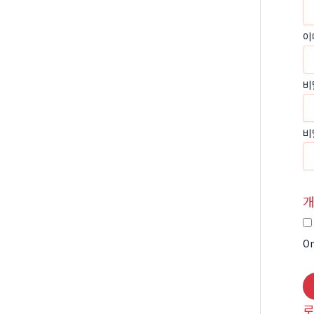
이
비
비
개
On