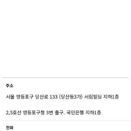
주소
서울 영등포구 당산로 133 (당산동3가) 서림빌딩 지하1층
2,5호선 영등포구청 3번 출구. 국민은행 지하1층
전화