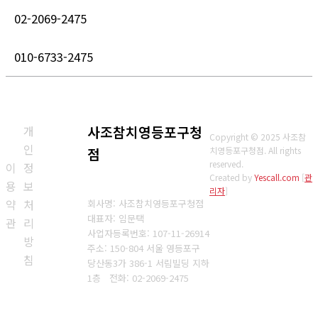
02-2069-2475
010-6733-2475
개
사조참치영등포구청
Copyright © 2025 사조참
인
점
치영등포구청점. All rights
reserved.
이
정
Created by
Yescall.com
[
관
용
보
리자
]
약
처
회사명: 사조참치영등포구청점
대표자: 임문택
관
리
사업자등록번호: 107-11-26914
방
주소: 150-804 서울 영등포구
침
당산동3가 386-1 서림빌딩 지하
1층
전화: 02-2069-2475